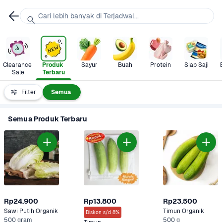
Cari lebih banyak di Terjadwal...
Clearance 
Produk 
Sayur
Buah
Protein
Siap Saji
Sale
Terbaru
Filter
Semua
Semua Produk Terbaru
Rp24.900
Rp13.800
Rp23.500
Sawi Putih Organik
Timun Organik
Diskon s/d 8%
500 gram
500 g