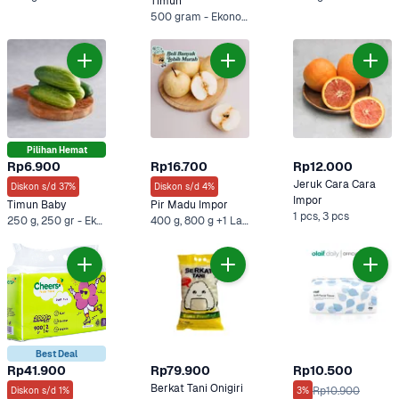
Timun
500 gram - Ekonomis, 500 g +2 Lainnya
Pilihan Hemat
Rp6.900
Rp16.700
Rp12.000
Jeruk Cara Cara 
Diskon s/d 37%
Diskon s/d 4%
Impor
Timun Baby
Pir Madu Impor
1 pcs, 3 pcs
250 g, 250 gr - Ekonomis +3 Lainnya
400 g, 800 g +1 Lainnya
Best Deal
Rp41.900
Rp79.900
Rp10.500
Berkat Tani Onigiri 
Rp10.900
Diskon s/d 1%
3%