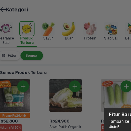
Kategori
learance 
Produk 
Sayur
Buah
Protein
Siap Saji
Bel
Sale
Terbaru
Filter
Semua
Semua Produk Terbaru
Fitur Bar
Promo Rp26.4rb
Rp52.800
Rp24.900
Rp13.800
Tambah ke k
disini!
Sawi Putih Organik
Diskon s/d 50%
Diskon s/d 8%