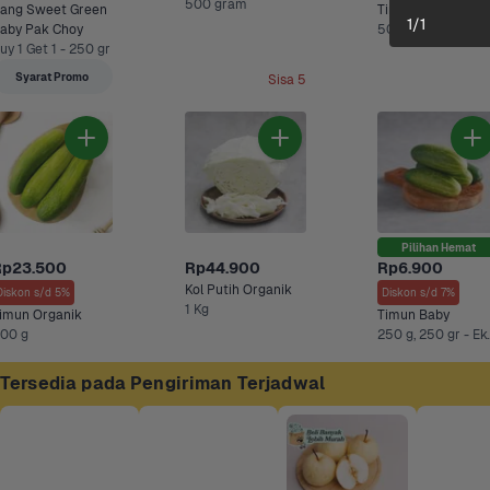
500 gram
ang Sweet Green 
Timun
1
/
1
aby Pak Choy
500 g
uy 1 Get 1 - 250 gr
Syarat Promo
Sisa 5
Pilihan Hemat
Rp23.500
Rp44.900
Rp6.900
Kol Putih Organik
Diskon s/d 5%
Diskon s/d 7%
1 Kg
imun Organik
Timun Baby
00 g
250 g, 250 gr -
Tersedia pada Pengiriman Terjadwal