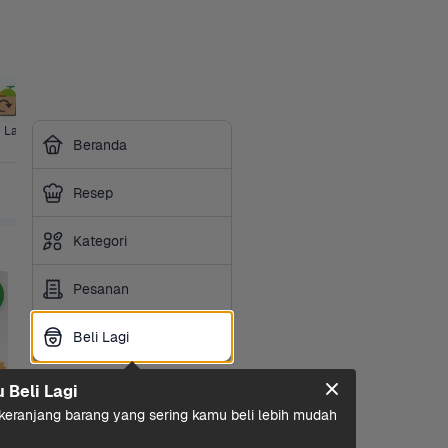
i Lagi
Ice Cream
Ibu & Bayi
Hotpot & 
Makanan 
Sembako
Susu 
Beranda
BBQ
Ringan
Olah
Resep
Kategori
Pesanan
Beli Lagi
Beli Lagi
u Beli Lagi
eranjang barang yang sering kamu beli lebih mudah 