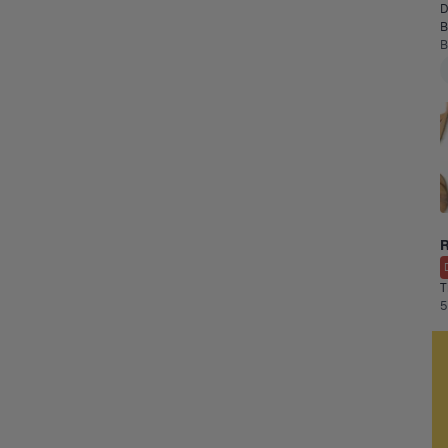
D
B
B
T
5