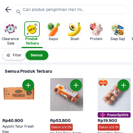
Cari produk pengiriman Hari Ini...
Clearance 
Produk 
Sayur
Buah
Protein
Siap Saji
Sale
Terbaru
Filter
Semua
Semua Produk Terbaru
Promo Rp30rb
Rp40.900
Rp53.800
Rp19.900
Ayyomi Telur Fresh 
Diskon s/d 2%
Diskon s/d 1%
Egg