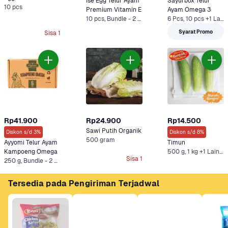
Ise Egg Telur Ayam 
Sayurbox Telur 
10 pcs
Premium Vitamin E
Ayam Omega 3
10 pcs, Bundle - 2 x 10 pcs*
6 Pcs, 10 pcs +1 Lainnya
Syarat Promo
Sisa 1
Rp41.900
Rp24.900
Rp14.500
Sawi Putih Organik
Diskon s/d 3%
Diskon s/d 8%
500 gram
Ayyomi Telur Ayam 
Timun
Kampoeng Omega
500 g, 1 kg +1 Lainnya
Sisa 1
250 g, Bundle - 2 x 250 g*
Tersedia pada Pengiriman Terjadwal