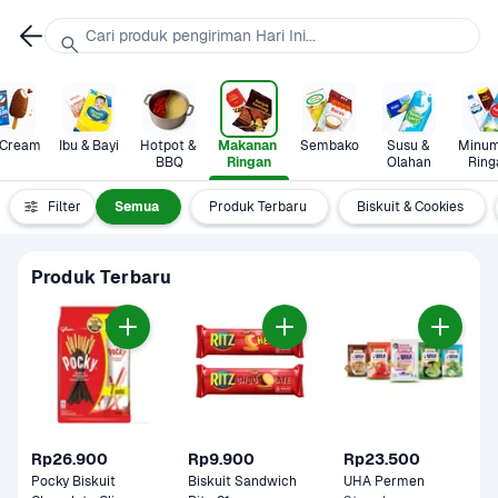
Cari produk pengiriman Hari Ini...
 Cream
Ibu & Bayi
Hotpot & 
Makanan 
Sembako
Susu & 
Minum
BBQ
Ringan
Olahan
Ring
Filter
Semua
Produk Terbaru
Biskuit & Cookies
Produk Terbaru
Rp26.900
Rp9.900
Rp23.500
Pocky Biskuit 
Biskuit Sandwich 
UHA Permen 