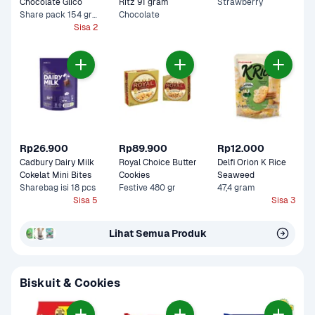
Chocolate Glico 
Ritz 91 gram
Strawberry
Share pack 154 gram
Chocolate
Sisa 2
Rp26.900
Rp89.900
Rp12.000
Cadbury Dairy Milk 
Royal Choice Butter 
Delfi Orion K Rice 
Cokelat Mini Bites
Cookies
Seaweed 
Sharebag isi 18 pcs
Festive 480 gr
47,4 gram
Sisa 5
Sisa 3
Lihat Semua Produk
Biskuit & Cookies