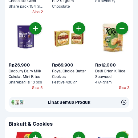
Chocolate Glico 
Ritz 91 gram
Strawberry
Share pack 154 gram
Chocolate
Sisa 2
Rp26.900
Rp89.900
Rp12.000
Cadbury Dairy Milk 
Royal Choice Butter 
Delfi Orion K Rice 
Cokelat Mini Bites
Cookies
Seaweed 
Sharebag isi 18 pcs
Festive 480 gr
47,4 gram
Sisa 5
Sisa 3
Lihat Semua Produk
Biskuit & Cookies