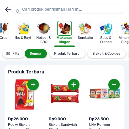
Cari produk pengiriman Hari Ini...
 Cream
Ibu & Bayi
Hotpot & 
Makanan 
Sembako
Susu & 
Minum
BBQ
Ringan
Olahan
Ring
Filter
Semua
Produk Terbaru
Biskuit & Cookies
Produk Terbaru
Rp26.900
Rp9.900
Rp23.500
Pocky Biskuit 
Biskuit Sandwich 
UHA Permen 