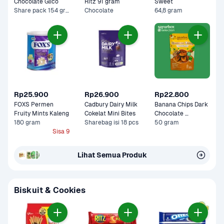
Chocolate Glico 
Ritz 91 gram
Sweet 
Share pack 154 gram
Chocolate
64,8 gram
Rp25.900
Rp26.900
Rp22.800
FOXS Permen 
Cadbury Dairy Milk 
Banana Chips Dark 
Fruity Mints Kaleng 
Cokelat Mini Bites
Chocolate 
180 gram
Sharebag isi 18 pcs
Sayurbox Selection
50 gram
Sisa 9
Lihat Semua Produk
Biskuit & Cookies