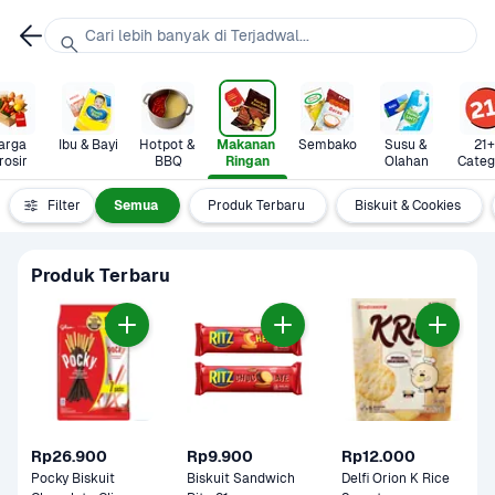
Cari lebih banyak di Terjadwal...
arga 
Ibu & Bayi
Hotpot & 
Makanan 
Sembako
Susu & 
21+ 
rosir
BBQ
Ringan
Olahan
Categ
Filter
Semua
Produk Terbaru
Biskuit & Cookies
Produk Terbaru
Rp26.900
Rp9.900
Rp12.000
Pocky Biskuit 
Biskuit Sandwich 
Delfi Orion K Rice 