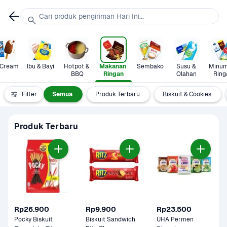
Cari produk pengiriman Hari Ini...
 Cream
Ibu & Bayi
Hotpot & 
Makanan 
Sembako
Susu & 
Minum
BBQ
Ringan
Olahan
Ring
Filter
Semua
Produk Terbaru
Biskuit & Cookies
Produk Terbaru
Rp26.900
Rp9.900
Rp23.500
Pocky Biskuit 
Biskuit Sandwich 
UHA Permen 