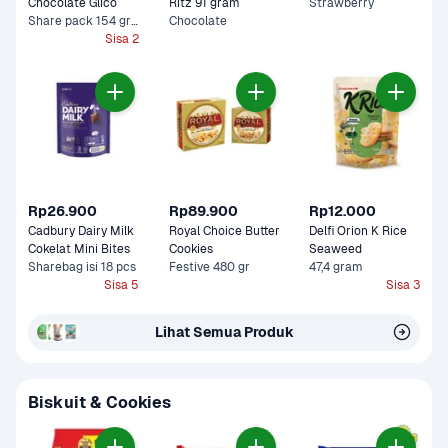
Chocolate Glico 
Ritz 91 gram
Strawberry
Share pack 154 gram
Chocolate
Sisa 2
Rp26.900
Rp89.900
Rp12.000
Cadbury Dairy Milk 
Royal Choice Butter 
Delfi Orion K Rice 
Cokelat Mini Bites
Cookies
Seaweed 
Sharebag isi 18 pcs
Festive 480 gr
47,4 gram
Sisa 5
Sisa 3
Lihat Semua Produk
Biskuit & Cookies