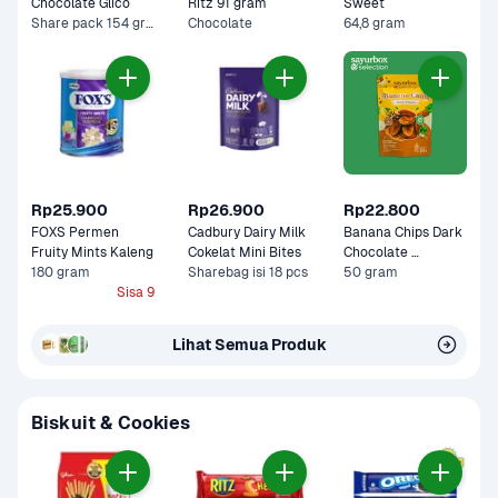
Chocolate Glico 
Ritz 91 gram
Sweet 
Share pack 154 gram
Chocolate
64,8 gram
Rp25.900
Rp26.900
Rp22.800
FOXS Permen 
Cadbury Dairy Milk 
Banana Chips Dark 
Fruity Mints Kaleng 
Cokelat Mini Bites
Chocolate 
180 gram
Sharebag isi 18 pcs
Sayurbox Selection
50 gram
Sisa 9
Lihat Semua Produk
Biskuit & Cookies