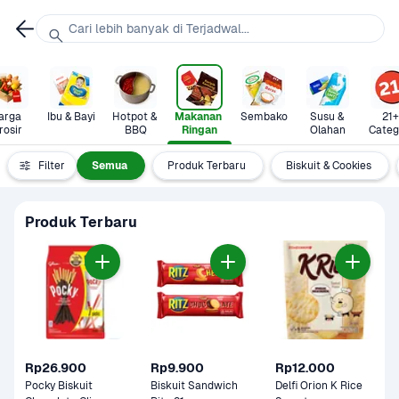
Cari lebih banyak di Terjadwal...
arga 
Ibu & Bayi
Hotpot & 
Makanan 
Sembako
Susu & 
21+ 
rosir
BBQ
Ringan
Olahan
Categ
Filter
Semua
Produk Terbaru
Biskuit & Cookies
Produk Terbaru
Rp26.900
Rp9.900
Rp12.000
Pocky Biskuit 
Biskuit Sandwich 
Delfi Orion K Rice 