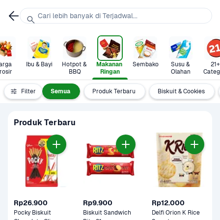
Cari lebih banyak di Terjadwal...
arga 
Ibu & Bayi
Hotpot & 
Makanan 
Sembako
Susu & 
21+ 
rosir
BBQ
Ringan
Olahan
Categ
Filter
Semua
Produk Terbaru
Biskuit & Cookies
Produk Terbaru
Rp26.900
Rp9.900
Rp12.000
Pocky Biskuit 
Biskuit Sandwich 
Delfi Orion K Rice 