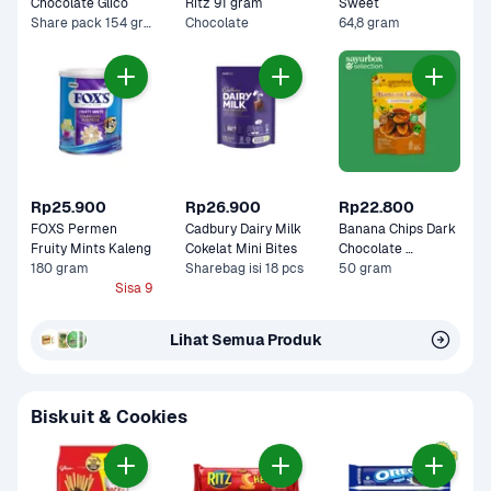
Chocolate Glico 
Ritz 91 gram
Sweet 
Share pack 154 gram
Chocolate
64,8 gram
Rp25.900
Rp26.900
Rp22.800
FOXS Permen 
Cadbury Dairy Milk 
Banana Chips Dark 
Fruity Mints Kaleng 
Cokelat Mini Bites
Chocolate 
180 gram
Sharebag isi 18 pcs
Sayurbox Selection
50 gram
Sisa 9
Lihat Semua Produk
Biskuit & Cookies