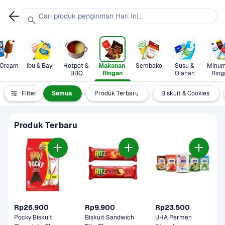
Cari produk pengiriman Hari Ini...
 Cream
Ibu & Bayi
Hotpot & 
Makanan 
Sembako
Susu & 
Minum
BBQ
Ringan
Olahan
Ring
Filter
Semua
Produk Terbaru
Biskuit & Cookies
Produk Terbaru
Rp26.900
Rp9.900
Rp23.500
Pocky Biskuit 
Biskuit Sandwich 
UHA Permen 