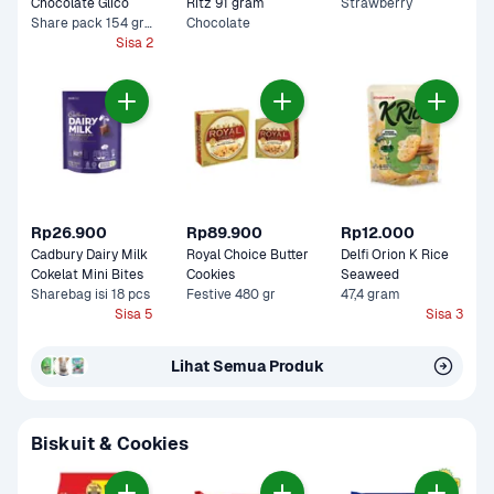
Chocolate Glico 
Ritz 91 gram
Strawberry
Share pack 154 gram
Chocolate
Sisa 2
Rp26.900
Rp89.900
Rp12.000
Cadbury Dairy Milk 
Royal Choice Butter 
Delfi Orion K Rice 
Cokelat Mini Bites
Cookies
Seaweed 
Sharebag isi 18 pcs
Festive 480 gr
47,4 gram
Sisa 5
Sisa 3
Lihat Semua Produk
Biskuit & Cookies