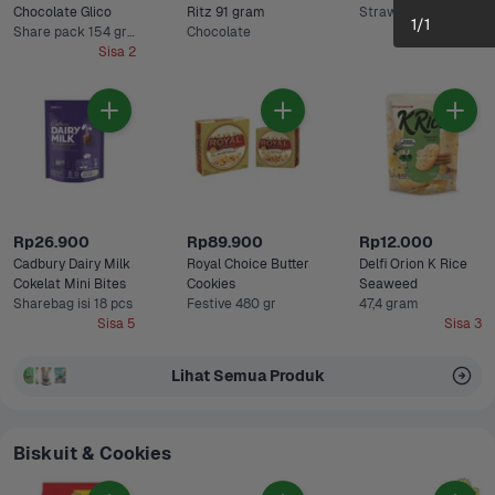
Chocolate Glico 
Ritz 91 gram
Strawberry
1
/
1
Share pack 154 gram
Chocolate
Sisa 2
Rp26.900
Rp89.900
Rp12.000
Cadbury Dairy Milk 
Royal Choice Butter 
Delfi Orion K Rice 
Cokelat Mini Bites
Cookies
Seaweed 
Sharebag isi 18 pcs
Festive 480 gr
47,4 gram
Sisa 5
Sisa 3
Lihat Semua Produk
Biskuit & Cookies