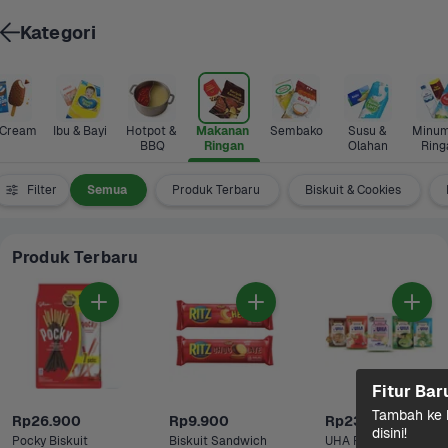
Kategori
 Cream
Ibu & Bayi
Hotpot & 
Makanan 
Sembako
Susu & 
Minum
BBQ
Ringan
Olahan
Ring
Filter
Semua
Produk Terbaru
Biskuit & Cookies
Produk Terbaru
Fitur Bar
Tambah ke k
Rp26.900
Rp9.900
Rp23.500
disini!
Pocky Biskuit 
Biskuit Sandwich 
UHA Permen 