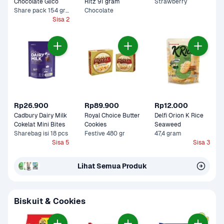
Chocolate Glico 
Ritz 91 gram
Strawberry
Share pack 154 gram
Chocolate
Sisa 2
Rp26.900
Rp89.900
Rp12.000
Cadbury Dairy Milk 
Royal Choice Butter 
Delfi Orion K Rice 
Cokelat Mini Bites
Cookies
Seaweed 
Sharebag isi 18 pcs
Festive 480 gr
47,4 gram
Sisa 5
Sisa 3
Lihat Semua Produk
Biskuit & Cookies