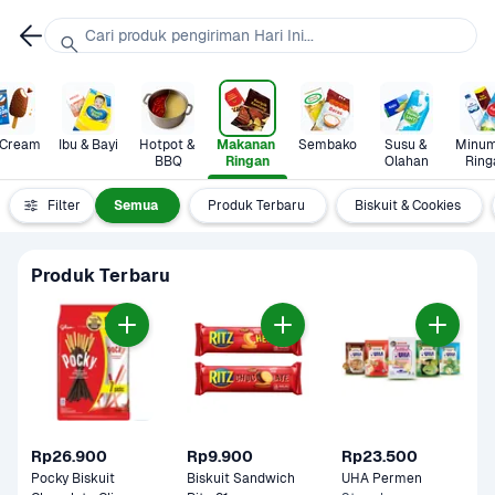
Cari produk pengiriman Hari Ini...
 Cream
Ibu & Bayi
Hotpot & 
Makanan 
Sembako
Susu & 
Minum
BBQ
Ringan
Olahan
Ring
Filter
Semua
Produk Terbaru
Biskuit & Cookies
Produk Terbaru
Rp26.900
Rp9.900
Rp23.500
Pocky Biskuit 
Biskuit Sandwich 
UHA Permen 