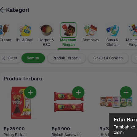
Kategori
 Cream
Ibu & Bayi
Hotpot & 
Makanan 
Sembako
Susu & 
Minum
BBQ
Ringan
Olahan
Ring
Filter
Semua
Produk Terbaru
Biskuit & Cookies
Produk Terbaru
Fitur Bar
Tambah ke k
Rp26.900
Rp9.900
Rp23.500
disini!
Pocky Biskuit 
Biskuit Sandwich 
UHA Permen 