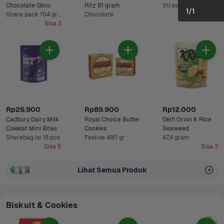
Chocolate Glico 
Ritz 91 gram
Strawberry
1
/
1
Share pack 154 gram
Chocolate
Sisa 2
Rp26.900
Rp89.900
Rp12.000
Cadbury Dairy Milk 
Royal Choice Butter 
Delfi Orion K Rice 
Cokelat Mini Bites
Cookies
Seaweed 
Sharebag isi 18 pcs
Festive 480 gr
47,4 gram
Sisa 5
Sisa 3
Lihat Semua Produk
Biskuit & Cookies