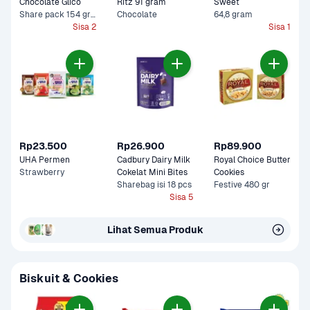
Chocolate Glico 
Ritz 91 gram
Sweet 
Share pack 154 gram
Chocolate
64,8 gram
Sisa 2
Sisa 1
Rp23.500
Rp26.900
Rp89.900
UHA Permen 
Cadbury Dairy Milk 
Royal Choice Butter 
Strawberry
Cokelat Mini Bites
Cookies
Sharebag isi 18 pcs
Festive 480 gr
Sisa 5
Lihat Semua Produk
Biskuit & Cookies