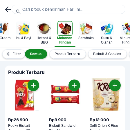
Cari produk pengiriman Hari Ini...
 Cream
Ibu & Bayi
Hotpot & 
Makanan 
Sembako
Susu & 
Minum
BBQ
Ringan
Olahan
Ring
Filter
Semua
Produk Terbaru
Biskuit & Cookies
Produk Terbaru
Rp26.900
Rp9.900
Rp12.000
Pocky Biskuit 
Biskuit Sandwich 
Delfi Orion K Rice 