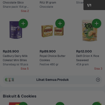
Chocolate Glico 
Ritz 91 gram
Strawberry
1
/
1
Share pack 154 gram
Chocolate
Sisa 2
Rp26.900
Rp89.900
Rp12.000
Cadbury Dairy Milk 
Royal Choice Butter 
Delfi Orion K Rice 
Cokelat Mini Bites
Cookies
Seaweed 
Sharebag isi 18 pcs
Festive 480 gr
47,4 gram
Sisa 5
Sisa 3
Lihat Semua Produk
Biskuit & Cookies