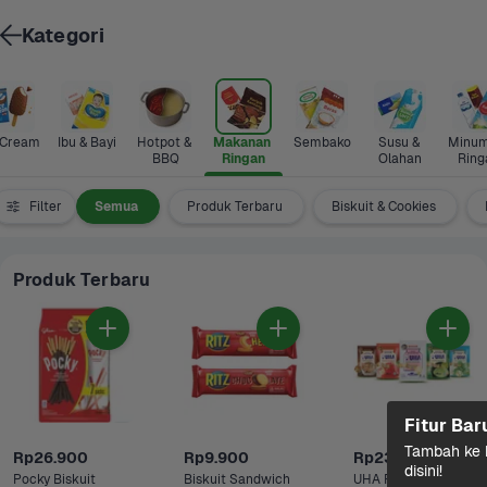
Kategori
 Cream
Ibu & Bayi
Hotpot & 
Makanan 
Sembako
Susu & 
Minum
BBQ
Ringan
Olahan
Ring
Filter
Semua
Produk Terbaru
Biskuit & Cookies
Produk Terbaru
Fitur Bar
Tambah ke k
Rp26.900
Rp9.900
Rp23.500
disini!
Pocky Biskuit 
Biskuit Sandwich 
UHA Permen 