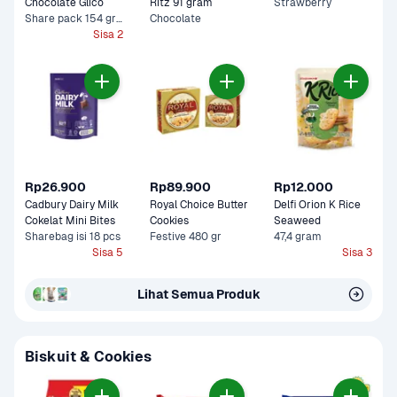
Chocolate Glico 
Ritz 91 gram
Strawberry
Share pack 154 gram
Chocolate
Sisa 2
Rp26.900
Rp89.900
Rp12.000
Cadbury Dairy Milk 
Royal Choice Butter 
Delfi Orion K Rice 
Cokelat Mini Bites
Cookies
Seaweed 
Sharebag isi 18 pcs
Festive 480 gr
47,4 gram
Sisa 5
Sisa 3
Lihat Semua Produk
Biskuit & Cookies