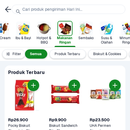
Cari produk pengiriman Hari Ini...
 Cream
Ibu & Bayi
Hotpot & 
Makanan 
Sembako
Susu & 
Minum
BBQ
Ringan
Olahan
Ring
Filter
Semua
Produk Terbaru
Biskuit & Cookies
Produk Terbaru
Rp26.900
Rp9.900
Rp23.500
Pocky Biskuit 
Biskuit Sandwich 
UHA Permen 