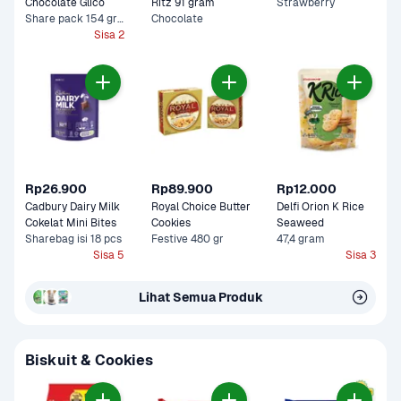
Chocolate Glico 
Ritz 91 gram
Strawberry
Share pack 154 gram
Chocolate
Sisa 2
Rp26.900
Rp89.900
Rp12.000
Cadbury Dairy Milk 
Royal Choice Butter 
Delfi Orion K Rice 
Cokelat Mini Bites
Cookies
Seaweed 
Sharebag isi 18 pcs
Festive 480 gr
47,4 gram
Sisa 5
Sisa 3
Lihat Semua Produk
Biskuit & Cookies