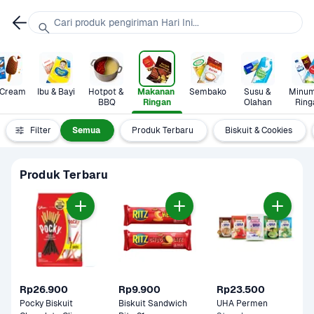
Cari produk pengiriman Hari Ini...
 Cream
Ibu & Bayi
Hotpot & 
Makanan 
Sembako
Susu & 
Minum
BBQ
Ringan
Olahan
Ring
Filter
Semua
Produk Terbaru
Biskuit & Cookies
Produk Terbaru
Rp26.900
Rp9.900
Rp23.500
Pocky Biskuit 
Biskuit Sandwich 
UHA Permen 