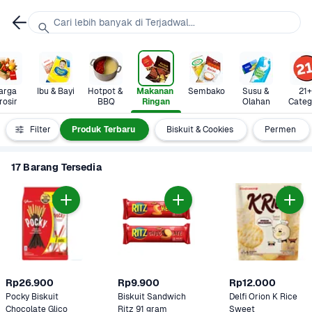
Cari lebih banyak di Terjadwal...
arga 
Ibu & Bayi
Hotpot & 
Makanan 
Sembako
Susu & 
21+ 
rosir
BBQ
Ringan
Olahan
Categ
Semua
Filter
Produk Terbaru
Biskuit & Cookies
Permen
17 Barang Tersedia
Rp26.900
Rp9.900
Rp12.000
Pocky Biskuit 
Biskuit Sandwich 
Delfi Orion K Rice 
Chocolate Glico 
Ritz 91 gram
Sweet 