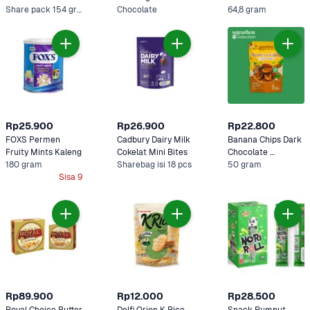
Share pack 154 gram
Chocolate
64,8 gram
Rp25.900
Rp26.900
Rp22.800
FOXS Permen 
Cadbury Dairy Milk 
Banana Chips Dark 
Fruity Mints Kaleng 
Cokelat Mini Bites
Chocolate 
180 gram
Sharebag isi 18 pcs
Sayurbox Selection
50 gram
Sisa 9
Rp89.900
Rp12.000
Rp28.500