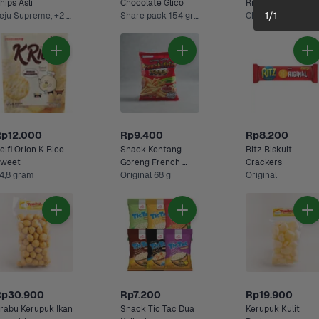
hips Asli
Chocolate Glico 
Ritz 91 gram
1
/
1
Keju Supreme, +2 Lainnya
Share pack 154 gram
Chocolate
Rp12.000
Rp9.400
Rp8.200
elfi Orion K Rice 
Snack Kentang 
Ritz Biskuit 
Sweet 
Goreng French 
Crackers
4,8 gram
Fries 2000
Original 68 g
Original
Rp30.900
Rp7.200
Rp19.900
rabu Kerupuk Ikan 
Snack Tic Tac Dua 
Kerupuk Kulit 