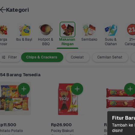
Kategori
arga 
Ibu & Bayi
Hotpot & 
Makanan 
Sembako
Susu & 
21+ 
rosir
BBQ
Ringan
Olahan
Categ
Permen
Filter
Chips & Crackers
Cokelat
Cemilan Sehat
54 Barang Tersedia
Fitur Bar
p11.500
Rp26.900
Rp9.900
Tambah ke k
disini!
hitato Potato 
Pocky Biskuit 
Biskuit Sandwich 