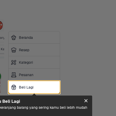
Minuman 
Sarapan
Perawatan 
Bumbu & 
Perawatan 
Sayurbox
Beranda
ory
Ringan
Rumah
Saus
Diri
Premiu
Kacang-kacangan
Nori 
Popcorn
Assorted
Resep
Kategori
Pesanan
Beli Lagi
Beli Lagi
u Beli Lagi
eranjang barang yang sering kamu beli lebih mudah 