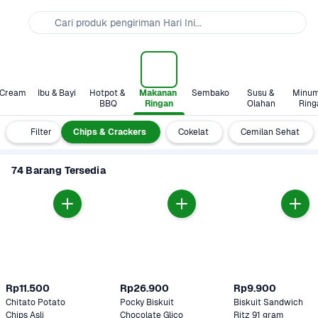
Cari produk pengiriman Hari Ini...
 Cream
Ibu & Bayi
Hotpot & 
Makanan 
Sembako
Susu & 
Minum
BBQ
Ringan
Olahan
Ring
Permen
Filter
Chips & Crackers
Cokelat
Cemilan Sehat
74 Barang Tersedia
Rp11.500
Rp26.900
Rp9.900
Chitato Potato 
Pocky Biskuit 
Biskuit Sandwich 
Chips Asli
Chocolate Glico 
Ritz 91 gram