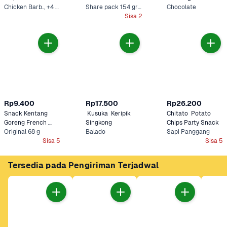
Chicken Barb.., +4 Lainnya
Share pack 154 gram
Chocolate
Sisa 2
Rp9.400
Rp17.500
Rp26.200
Snack Kentang 
 Kusuka  Keripik 
Chitato  Potato 
Goreng French 
Singkong
Chips Party Snack
Fries 2000
Original 68 g
Balado
Sapi Panggang
Sisa 5
Sisa 5
Tersedia pada Pengiriman Terjadwal