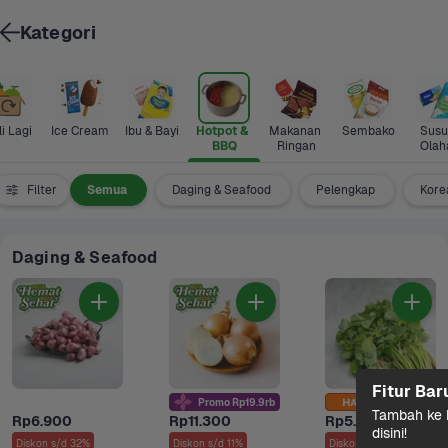
Kategori
i Lagi
Ice Cream
Ibu & Bayi
Hotpot & 
Makanan 
Sembako
Susu 
BBQ
Ringan
Olah
Filter
Semua
Daging & Seafood
Pelengkap
Kore
Daging & Seafood
Fitur Bar
Promo Rp19.9rb
Tambah ke k
Rp6.900
Rp11.300
Rp5.800
disini!
Diskon s/d 32%
Diskon s/d 11%
Diskon s/d 37%