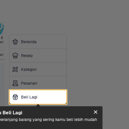
& 
Minuman 
21+ 
Sarapan
Perawatan 
Bumbu & 
Perawata
Beranda
an
Ringan
Category
Rumah
Saus
Diri
an Foods
Bumbu BBQ
Resep
Kategori
Pesanan
Beli Lagi
Beli Lagi
u Beli Lagi
eranjang barang yang sering kamu beli lebih mudah 