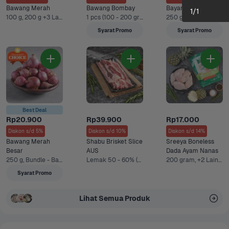
Bawang Merah
Bawang Bombay
Bayam Hijau
1
/
1
100 g, 200 g +3 Lainnya
1 pcs (100 - 200 gram), 500 g +3 Lainnya
250 g, 1 kg
Syarat Promo
Syarat Promo
Best Deal
Rp20.900
Rp39.900
Rp17.000
Diskon s/d 5%
Diskon s/d 10%
Diskon s/d 14%
Bawang Merah 
Shabu Brisket Slice 
Sreeya Boneless 
Besar
AUS
Dada Ayam Nanas
250 g, Bundle - Bawang Merah 250 gram & Sayurbox Telur Ayam Negeri 10 pcs +1 Lainnya
Lemak 50 - 60% (250 g), Bundle - Protein + Dry Groceries +2 Lainnya
200 gram, +2 Lainnya
Syarat Promo
Lihat Semua Produk