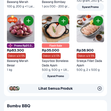
100 gram, 250 g +1 Lainnya
Bawang Merah
Bawang Bombay
100 g, 200 g +1 Lainnya
1 pcs (100 - 200 gram), 500 g +2 Lainnya
Syarat Promo
Promo Rp20.3rb
Flash Sale
Rp83.300
Rp35.000
Rp38.900
Diskon s/d 5%
Diskon s/d 5%
Diskon s/d 5%
Bawang Merah 
Sayurbox Boneless 
Sreeya Fillet Dada 
Besar
Dada Ayam
Ayam
1 kg
500 g, 500 g + Ultra Milk UHT Full Cream 750 ml +1 Lainnya
500 g, 2 x 500 g
Syarat Promo
Lihat Semua Produk
Bumbu BBQ