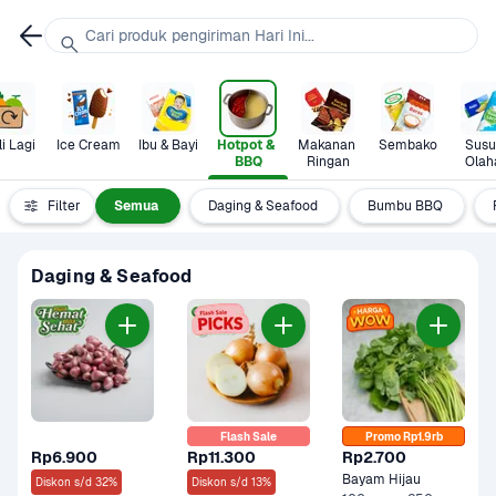
Cari produk pengiriman Hari Ini...
i Lagi
Ice Cream
Ibu & Bayi
Hotpot & 
Makanan 
Sembako
Susu 
BBQ
Ringan
Olah
Filter
Semua
Daging & Seafood
Bumbu BBQ
Daging & Seafood
Flash Sale
Promo Rp1.9rb
Rp6.900
Rp11.300
Rp2.700
Bayam Hijau
Diskon s/d 32%
Diskon s/d 13%