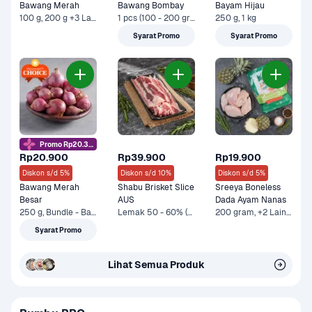
Bawang Merah
Bawang Bombay
Bayam Hijau
100 g, 200 g +3 Lainnya
1 pcs (100 - 200 gram), 500 g +3 Lainnya
250 g, 1 kg
Syarat Promo
Syarat Promo
Promo Rp20.3rb
Rp20.900
Rp39.900
Rp19.900
Diskon s/d 5%
Diskon s/d 10%
Diskon s/d 5%
Bawang Merah 
Shabu Brisket Slice 
Sreeya Boneless 
Besar
AUS
Dada Ayam Nanas
250 g, Bundle - Bawang Merah 250 gram & Sayurbox Telur Ayam Negeri 10 pcs +1 Lainnya
Lemak 50 - 60% (250 g), Bundle - Protein + Dry Groceries +2 Lainnya
200 gram, +2 Lainnya
Syarat Promo
Lihat Semua Produk