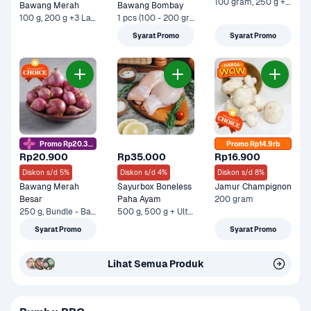
100 gram, 250 g +1 Lainnya
Bawang Merah
Bawang Bombay
100 g, 200 g +3 Lainnya
1 pcs (100 - 200 gram), 500 g +3 Lainnya
Syarat Promo
Syarat Promo
Promo Rp20.3rb
Promo Rp14.9rb
Rp20.900
Rp35.000
Rp16.900
Diskon s/d 5%
Diskon s/d 4%
Diskon s/d 8%
Bawang Merah 
Sayurbox Boneless 
Jamur Champignon
Besar
Paha Ayam
200 gram
250 g, Bundle - Bawang Merah 250 gram & Sayurbox Telur Ayam Negeri 10 pcs +1 Lainnya
500 g, 500 g + Ultra Milk UHT Low Fat Chocolate 1 liter +1 Lainnya
Syarat Promo
Syarat Promo
Lihat Semua Produk