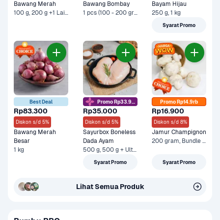
Bawang Merah
Bawang Bombay
Bayam Hijau
100 g, 200 g +1 Lainnya
1 pcs (100 - 200 gram), 1 Kg
250 g, 1 kg
Syarat Promo
Best Deal
Promo Rp33.9rb
Promo Rp14.9rb
Rp83.300
Rp35.000
Rp16.900
Diskon s/d 5%
Diskon s/d 5%
Diskon s/d 8%
Bawang Merah 
Sayurbox Boneless 
Jamur Champignon
Besar
Dada Ayam
200 gram, Bundle - Jamur 200 gr & Boneless Dada Ayam 500 gr
1 kg
500 g, 500 g + Ultra Milk UHT Full Cream 750 ml +1 Lainnya
Syarat Promo
Syarat Promo
Lihat Semua Produk