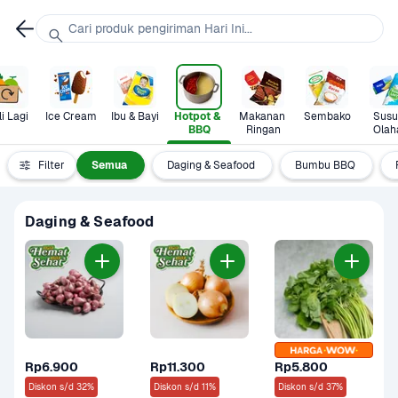
Cari produk pengiriman Hari Ini...
i Lagi
Ice Cream
Ibu & Bayi
Hotpot & 
Makanan 
Sembako
Susu 
BBQ
Ringan
Olah
Filter
Semua
Daging & Seafood
Bumbu BBQ
Daging & Seafood
Rp6.900
Rp11.300
Rp5.800
Diskon s/d 32%
Diskon s/d 11%
Diskon s/d 37%