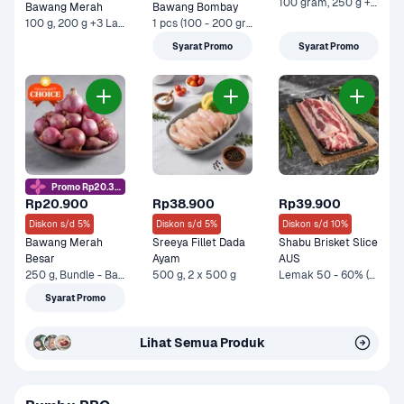
100 gram, 250 g +1 Lainnya
Bawang Merah
Bawang Bombay
100 g, 200 g +3 Lainnya
1 pcs (100 - 200 gram), 500 g +3 Lainnya
Syarat Promo
Syarat Promo
Promo Rp20.3rb
Rp20.900
Rp38.900
Rp39.900
Diskon s/d 5%
Diskon s/d 5%
Diskon s/d 10%
Bawang Merah 
Sreeya Fillet Dada 
Shabu Brisket Slice 
Besar
Ayam
AUS
250 g, Bundle - Bawang Merah 250 gram & Sayurbox Telur Ayam Negeri 10 pcs +1 Lainnya
500 g, 2 x 500 g
Lemak 50 - 60% (250 g), Bundle - Protein + Dry Groceries +2 Lainnya
Syarat Promo
Lihat Semua Produk