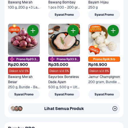
Bawang Merah
Bawang Bombay
Bayam Hijau
100 g, 200 g +3 Lainnya
1 pcs (100 - 200 gram), 500 g +3 Lainnya
250 g
Syarat Promo
Syarat Promo
Promo Rp20.3rb
Promo Rp33.9rb
Promo Rp14.9rb
Rp20.900
Rp35.000
Rp16.900
Diskon s/d 5%
Diskon s/d 5%
Diskon s/d 8%
Bawang Merah 
Sayurbox Boneless 
Jamur Champignon
Besar
Dada Ayam
200 gram, Bundle - Jamur 200 gr & Boneless Dada Ayam 500 gr
250 g, Bundle - Bawang Merah 250 gram & Sayurbox Telur Ayam Negeri 10 pcs +1 Lainnya
500 g, 500 g + Ultra Milk UHT Full Cream 750 ml +1 Lainnya
Syarat Promo
Syarat Promo
Syarat Promo
Lihat Semua Produk