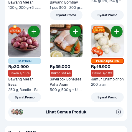
100 gram, 250 g +1 Lainnya
Bawang Merah
Bawang Bombay
100 g, 200 g +3 Lainnya
1 pcs (100 - 200 gram), 500 g +3 Lainnya
Syarat Promo
Syarat Promo
Best Deal
Promo Rp14.9rb
Rp20.900
Rp35.000
Rp16.900
Diskon s/d 5%
Diskon s/d 4%
Diskon s/d 8%
Bawang Merah 
Sayurbox Boneless 
Jamur Champignon
Besar
Paha Ayam
200 gram
250 g, Bundle - Bawang Merah 250 gram & Sayurbox Telur Ayam Negeri 10 pcs +1 Lainnya
500 g, 500 g + Ultra Milk UHT Low Fat Chocolate 1 liter +1 Lainnya
Syarat Promo
Syarat Promo
Lihat Semua Produk