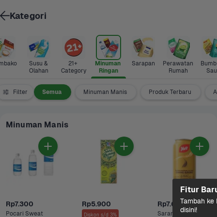
Kategori
mbako
Susu & 
21+ 
Minuman 
Sarapan
Perawatan 
Bumbu
Olahan
Category
Ringan
Rumah
Sau
Filter
Semua
Minuman Manis
Produk Terbaru
A
Minuman Manis
Fitur Bar
Tambah ke k
Rp7.300
Rp5.900
Rp7.600
disini!
Pocari Sweat 
Sarang Burung 
Diskon s/d 3%