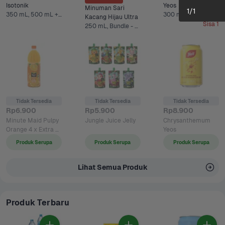
Isotonik 
Yeos
Minuman Sari 
1
/
1
350 mL, 500 mL +1 Lainnya
300 ml
Kacang Hijau Ultra
Sisa 1
250 mL, Bundle - 5 x 250 mL*
Tidak Tersedia
Tidak Tersedia
Tidak Tersedia
Rp6.900
Rp5.900
Rp8.900
Minute Maid Pulpy 
Jungle Juice Jelly 
Chrysanthemum 
Orange 4 x Extra 
Yeos
Vit C 
Produk Serupa
Produk Serupa
Produk Serupa
Lihat Semua Produk
Produk Terbaru