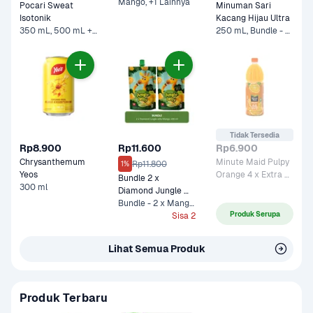
Mango, +1 Lainnya
Pocari Sweat 
Minuman Sari 
Isotonik 
Kacang Hijau Ultra
350 mL, 500 mL +2 Lainnya
250 mL, Bundle - 5 x 250 mL*
Tidak Tersedia
Rp8.900
Rp11.600
Rp6.900
Chrysanthemum 
Minute Maid Pulpy 
Rp11.800
1%
Yeos
Orange 4 x Extra 
Bundle 2 x 
300 ml
Vit C 
Diamond Jungle 
Jelly Mango 100 ml
Bundle - 2 x Mango 100 ml
Produk Serupa
Sisa 2
Lihat Semua Produk
Produk Terbaru