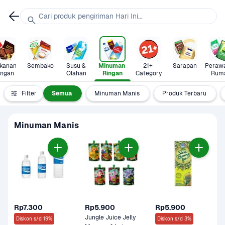
Cari produk pengiriman Hari Ini...
anan 
Sembako
Susu & 
Minuman 
21+ 
Sarapan
Perawa
ingan
Olahan
Ringan
Category
Rum
Filter
Semua
Minuman Manis
Produk Terbaru
Minuman Manis
Rp7.300
Rp5.900
Rp5.900
Jungle Juice Jelly 
Diskon s/d 19%
Diskon s/d 3%