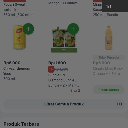
Mango, +1 Lainnya
Pocari Sweat 
Minuman Sari 
1
/
1
Isotonik 
Kacang Hijau Ultra
350 mL, 500 mL +2 Lainnya
250 mL, Bundle - 5 x 250 mL*
Tidak Tersedia
Rp8.900
Rp11.600
Rp6.900
Chrysanthemum 
Minute Maid Pulpy 
Rp11.800
1%
Yeos
Orange 4 x Extra 
Bundle 2 x 
300 ml
Vit C 
Diamond Jungle 
Jelly Mango 100 ml
Bundle - 2 x Mango 100 ml
Produk Serupa
Sisa 2
Lihat Semua Produk
Produk Terbaru