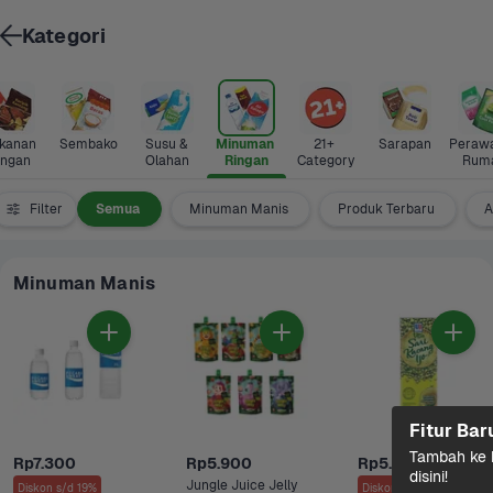
Kategori
anan 
Sembako
Susu & 
Minuman 
21+ 
Sarapan
Perawa
ingan
Olahan
Ringan
Category
Rum
Filter
Semua
Minuman Manis
Produk Terbaru
A
Minuman Manis
Fitur Bar
Tambah ke k
Rp7.300
Rp5.900
Rp5.900
disini!
Jungle Juice Jelly 
Diskon s/d 19%
Diskon s/d 3%