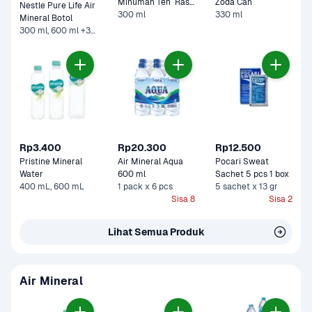
Minuman Teh  Rasa 
Zoda Can
Nestle Pure Life Air 
300 ml
Apel 
330 ml
Mineral Botol
300 ml, 600 ml +3 Lainnya
Rp3.400
Rp20.300
Rp12.500
Pristine Mineral 
Air Mineral Aqua 
Pocari Sweat 
Water
600 ml
Sachet 5 pcs 1 box
400 mL, 600 mL
1 pack x 6 pcs
5 sachet x 13 gr
Sisa 8
Sisa 2
Lihat Semua Produk
Air Mineral