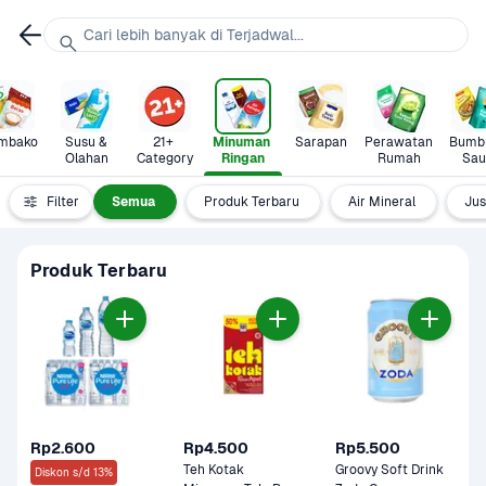
Cari lebih banyak di Terjadwal...
mbako
Susu & 
21+ 
Minuman 
Sarapan
Perawatan 
Bumbu
Olahan
Category
Ringan
Rumah
Sau
Filter
Semua
Produk Terbaru
Air Mineral
Jus
Produk Terbaru
Rp2.600
Rp4.500
Rp5.500
Teh Kotak 
Groovy Soft Drink 
Diskon s/d 13%