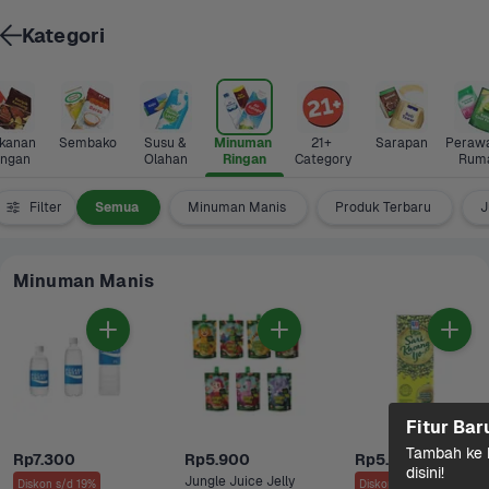
Kategori
anan 
Sembako
Susu & 
Minuman 
21+ 
Sarapan
Perawa
ingan
Olahan
Ringan
Category
Rum
Filter
Semua
Minuman Manis
Produk Terbaru
J
Minuman Manis
Fitur Bar
Tambah ke k
Rp7.300
Rp5.900
Rp5.900
disini!
Jungle Juice Jelly 
Diskon s/d 19%
Diskon s/d 3%