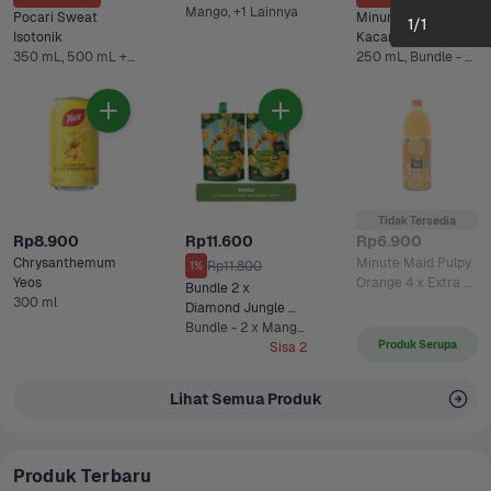
Mango, +1 Lainnya
Pocari Sweat 
Minuman Sari 
1
/
1
Isotonik 
Kacang Hijau Ultra
350 mL, 500 mL +2 Lainnya
250 mL, Bundle - 5 x 250 mL*
Tidak Tersedia
Rp8.900
Rp11.600
Rp6.900
Chrysanthemum 
Minute Maid Pulpy 
Rp11.800
1%
Yeos
Orange 4 x Extra 
Bundle 2 x 
300 ml
Vit C 
Diamond Jungle 
Jelly Mango 100 ml
Bundle - 2 x Mango 100 ml
Produk Serupa
Sisa 2
Lihat Semua Produk
Produk Terbaru