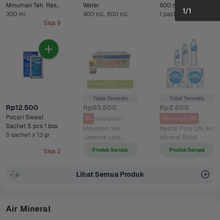
Minuman Teh  Rasa 
Water
600 ml
1
/
1
300 ml
Apel 
400 mL, 600 mL
1 pack x 6 pcs
Sisa 9
Tidak Tersedia
Tidak Tersedia
Rp12.500
Rp93.600
Rp2.600
Pocari Sweat 
Rp103.200
9%
Diskon s/d 13%
Sachet 5 pcs 1 box
Minuman Teh 
Nestle Pure Life Air 
5 sachet x 13 gr
Jasmine Less 
Mineral Botol
Sugar Teh Kotak 1 
Produk Serupa
Produk Serupa
Sisa 2
Kardus
Lihat Semua Produk
Air Mineral