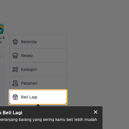
 & 
Perawatan 
Sayurbox 
Perlengkap
Kesehatan
Siap 
Beranda
s
Diri
Premium
an Hewan
Masak
Soda
Teh  
Isotonik
Minuman Bubuk
Minuma
Resep
Kategori
Pesanan
Beli Lagi
Beli Lagi
u Beli Lagi
eranjang barang yang sering kamu beli lebih mudah 