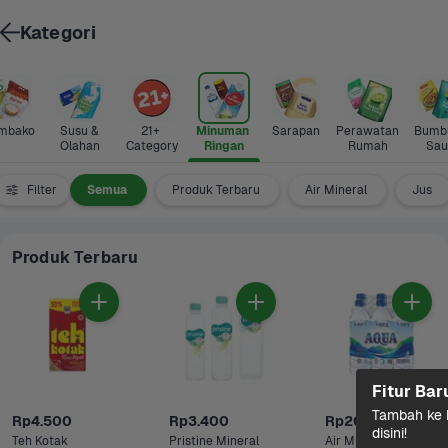
Kategori
mbako
Susu & 
21+ 
Minuman 
Sarapan
Perawatan 
Bumbu
Olahan
Category
Ringan
Rumah
Sau
Filter
Semua
Produk Terbaru
Air Mineral
Jus
Produk Terbaru
Fitur Bar
Tambah ke k
Rp4.500
Rp3.400
Rp20.300
disini!
Teh Kotak 
Pristine Mineral 
Air Mineral Aqua 