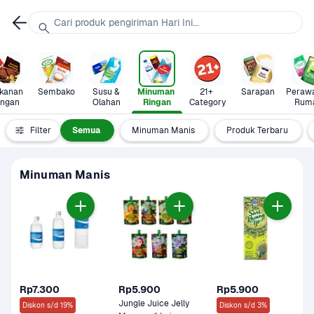
Cari produk pengiriman Hari Ini...
anan 
Sembako
Susu & 
Minuman 
21+ 
Sarapan
Perawa
ingan
Olahan
Ringan
Category
Rum
Filter
Semua
Minuman Manis
Produk Terbaru
Minuman Manis
Rp7.300
Rp5.900
Rp5.900
Jungle Juice Jelly 
Diskon s/d 19%
Diskon s/d 3%