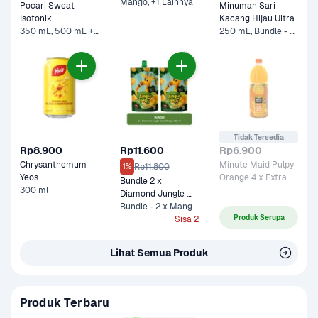
Mango, +1 Lainnya
Pocari Sweat 
Minuman Sari 
Isotonik 
Kacang Hijau Ultra
350 mL, 500 mL +2 Lainnya
250 mL, Bundle - 5 x 250 mL*
Tidak Tersedia
Rp8.900
Rp11.600
Rp6.900
Chrysanthemum 
Minute Maid Pulpy 
Rp11.800
1%
Yeos
Orange 4 x Extra 
Bundle 2 x 
300 ml
Vit C 
Diamond Jungle 
Jelly Mango 100 ml
Bundle - 2 x Mango 100 ml
Produk Serupa
Sisa 2
Lihat Semua Produk
Produk Terbaru