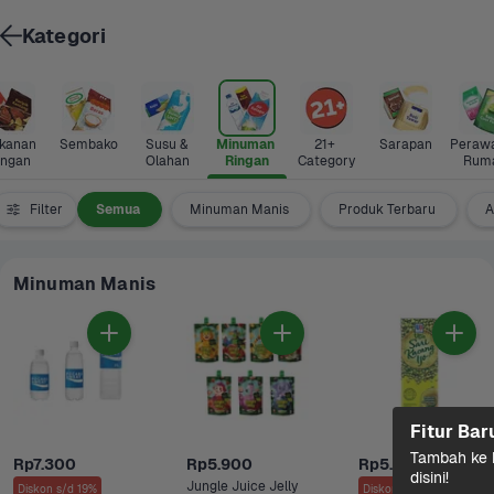
Kategori
anan 
Sembako
Susu & 
Minuman 
21+ 
Sarapan
Perawa
ingan
Olahan
Ringan
Category
Rum
Filter
Semua
Minuman Manis
Produk Terbaru
A
Minuman Manis
Fitur Bar
Tambah ke k
Rp7.300
Rp5.900
Rp5.900
disini!
Jungle Juice Jelly 
Diskon s/d 19%
Diskon s/d 3%