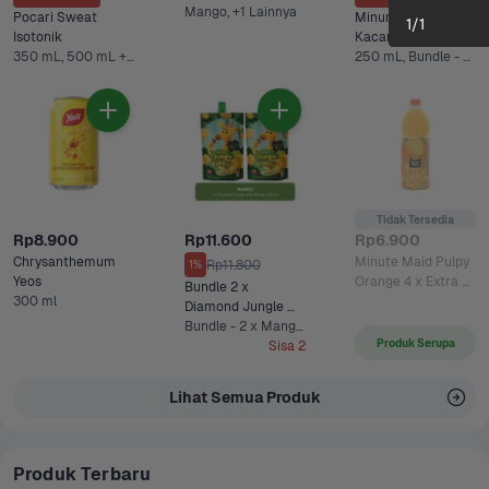
Mango, +1 Lainnya
Pocari Sweat 
Minuman Sari 
1
/
1
Isotonik 
Kacang Hijau Ultra
350 mL, 500 mL +2 Lainnya
250 mL, Bundle - 5 x 250 mL*
Tidak Tersedia
Rp8.900
Rp11.600
Rp6.900
Chrysanthemum 
Minute Maid Pulpy 
Rp11.800
1%
Yeos
Orange 4 x Extra 
Bundle 2 x 
300 ml
Vit C 
Diamond Jungle 
Jelly Mango 100 ml
Bundle - 2 x Mango 100 ml
Produk Serupa
Sisa 2
Lihat Semua Produk
Produk Terbaru