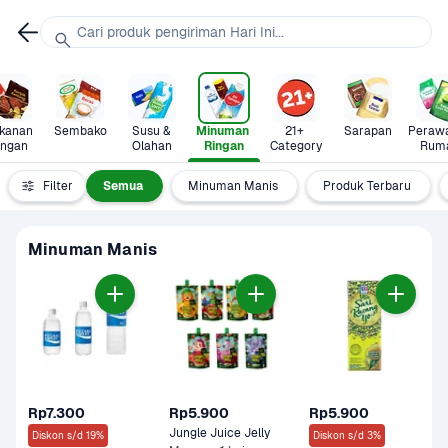
Cari produk pengiriman Hari Ini...
anan 
Sembako
Susu & 
Minuman 
21+ 
Sarapan
Perawa
ingan
Olahan
Ringan
Category
Rum
Filter
Semua
Minuman Manis
Produk Terbaru
Minuman Manis
Rp7.300
Rp5.900
Rp5.900
Jungle Juice Jelly 
Diskon s/d 19%
Diskon s/d 3%