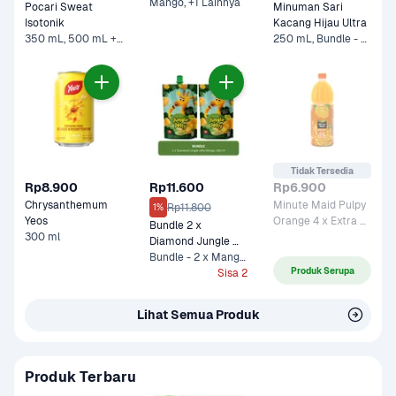
Mango, +1 Lainnya
Pocari Sweat 
Minuman Sari 
Isotonik 
Kacang Hijau Ultra
350 mL, 500 mL +2 Lainnya
250 mL, Bundle - 5 x 250 mL*
Tidak Tersedia
Rp8.900
Rp11.600
Rp6.900
Chrysanthemum 
Minute Maid Pulpy 
Rp11.800
1%
Yeos
Orange 4 x Extra 
Bundle 2 x 
300 ml
Vit C 
Diamond Jungle 
Jelly Mango 100 ml
Bundle - 2 x Mango 100 ml
Produk Serupa
Sisa 2
Lihat Semua Produk
Produk Terbaru