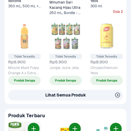
Isotonik 
Yeos
Minuman Sari 
350 mL, 500 mL +1 Lainnya
300 ml
Kacang Hijau Ultra
Sisa 2
250 mL, Bundle - 5 x 250 mL*
Tidak Tersedia
Tidak Tersedia
Tidak Tersedia
Rp6.900
Rp5.900
Rp8.900
Minute Maid Pulpy 
Jungle Juice Jelly 
Chrysanthemum 
Orange 4 x Extra 
Yeos
Vit C 
Produk Serupa
Produk Serupa
Produk Serupa
Lihat Semua Produk
Produk Terbaru