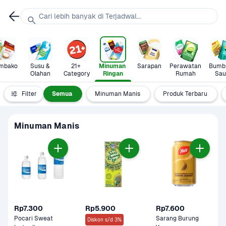
Cari lebih banyak di Terjadwal...
mbako
Susu & 
21+ 
Minuman 
Sarapan
Perawatan 
Bumbu
Olahan
Category
Ringan
Rumah
Sau
Filter
Semua
Minuman Manis
Produk Terbaru
Minuman Manis
Rp7.300
Rp5.900
Rp7.600
Pocari Sweat 
Sarang Burung 
Diskon s/d 3%