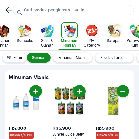
Cari produk pengiriman Hari Ini...
anan 
Sembako
Susu & 
Minuman 
21+ 
Sarapan
Perawa
ingan
Olahan
Ringan
Category
Rum
Filter
Semua
Minuman Manis
Produk Terbaru
Minuman Manis
Rp7.300
Rp5.900
Rp5.900
Jungle Juice Jelly 
Diskon s/d 19%
Diskon s/d 3%