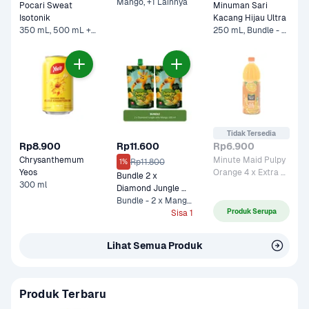
Mango, +1 Lainnya
Pocari Sweat 
Minuman Sari 
Isotonik 
Kacang Hijau Ultra
350 mL, 500 mL +2 Lainnya
250 mL, Bundle - 5 x 250 mL*
Tidak Tersedia
Rp8.900
Rp11.600
Rp6.900
Chrysanthemum 
Minute Maid Pulpy 
Rp11.800
1%
Yeos
Orange 4 x Extra 
Bundle 2 x 
300 ml
Vit C 
Diamond Jungle 
Jelly Mango 100 ml
Bundle - 2 x Mango 100 ml
Produk Serupa
Sisa 1
Lihat Semua Produk
Produk Terbaru