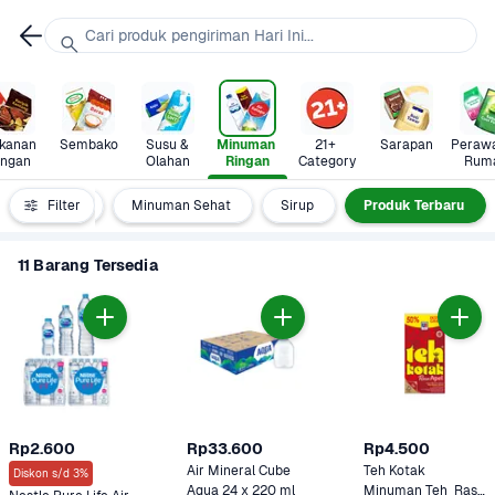
Cari produk pengiriman Hari Ini...
anan 
Sembako
Susu & 
Minuman 
21+ 
Sarapan
Perawa
ingan
Olahan
Ringan
Category
Rum
numan Bubuk
Filter
Minuman Sehat
Sirup
Produk Terbaru
11 Barang Tersedia
Rp2.600
Rp33.600
Rp4.500
Air Mineral Cube 
Teh Kotak 
Diskon s/d 3%
Aqua 24 x 220 ml 
Minuman Teh  Rasa 