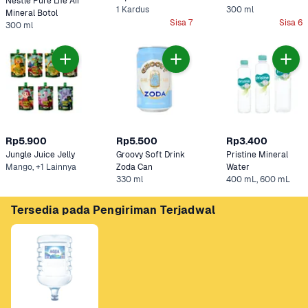
Nestle Pure Life Air 
1 Kardus
300 ml
Apel 
Mineral Botol
Sisa 7
Sisa 6
300 ml
Rp5.900
Rp5.500
Rp3.400
Jungle Juice Jelly 
Groovy Soft Drink 
Pristine Mineral 
Mango, +1 Lainnya
Zoda Can
Water
330 ml
400 mL, 600 mL
Tersedia pada Pengiriman Terjadwal