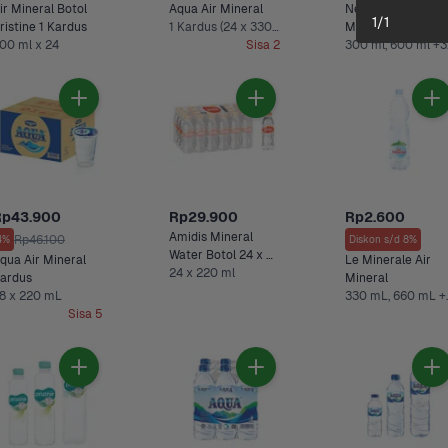
ir Mineral Botol 
Aqua Air Mineral
Nestle Pure Life Ai
1
/
1
ristine 1 Kardus
1 Kardus (24 x 330 mL)
Mineral Botol
00 ml x 24
Sisa 2
300
Rp43.900
Rp29.900
Rp2.600
Amidis Mineral 
Rp46.100
4%
Diskon s/d 8%
Water Botol 24 x 
qua Air Mineral 
Le Minerale Air 
220 ml
24 x 220 ml
Kardus 
Mineral 
8 x 220 mL
330 mL,
Sisa 5