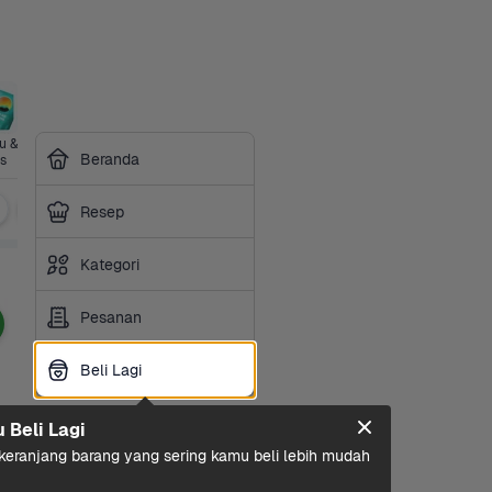
 & 
Perawatan 
Sayurbox 
Perlengkap
Kesehatan
Siap 
Beranda
s
Diri
Premium
an Hewan
Masak
Isotonik
Minuman Bubuk
Minuman Sehat
Sirup
Resep
Kategori
Pesanan
Beli Lagi
Beli Lagi
u Beli Lagi
eranjang barang yang sering kamu beli lebih mudah 