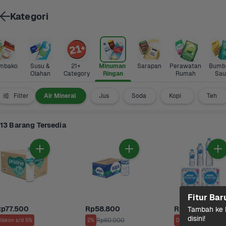
Kategori
mbako
Susu & 
21+ 
Minuman 
Sarapan
Perawatan 
Bumbu
Olahan
Category
Ringan
Rumah
Sau
Terbaru
Filter
Air Mineral
Jus
Soda
Kopi  
Teh  
13 Barang Tersedia
Fitur Bar
Rp77.500
Rp58.800
Rp2.600
Tambah ke k
disini!
Rp60.000
Diskon s/d 5%
2%
Diskon s/d 13%