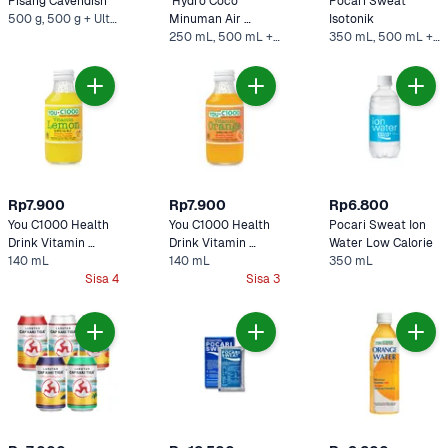
Pisang Cavendish
 Hydro Coco 
Pocari Sweat 
500 g, 500 g + Ultra Minuman Sari Kacang Hijau 250 ml +3 Lainnya
Minuman Air 
Isotonik 
Kelapa
250 mL, 500 mL +2 Lainnya
350 mL, 500 mL +2 Lainnya
Rp7.900
Rp7.900
Rp6.800
You C1000 Health 
You C1000 Health 
Pocari Sweat Ion 
Drink Vitamin 
Drink Vitamin 
Water Low Calorie 
140 mL
Lemon 
Orange
140 mL
350 mL
Sisa 4
Sisa 3