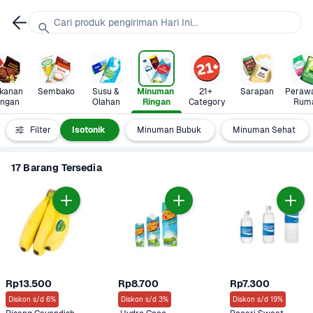
Cari produk pengiriman Hari Ini...
anan 
Sembako
Susu & 
Minuman 
21+ 
Sarapan
Perawa
ingan
Olahan
Ringan
Category
Rum
Teh  
Filter
Isotonik
Minuman Bubuk
Minuman Sehat
17 Barang Tersedia
Rp13.500
Rp8.700
Rp7.300
Diskon s/d 6%
Diskon s/d 3%
Diskon s/d 19%