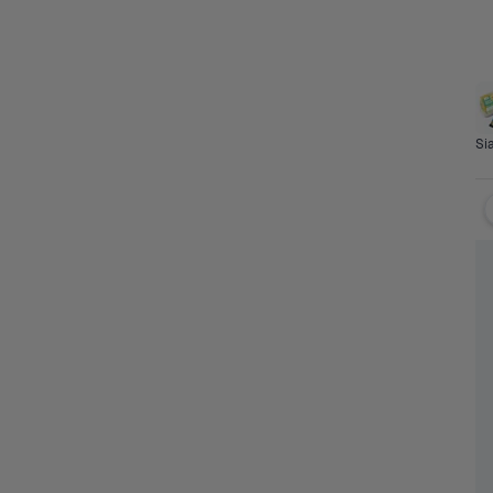
Clearance 
Produk 
Sayur
Buah
Protein
Sia
Sale
Terbaru