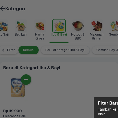
Kategori
p Saji
Beli Lagi
Harga 
Ibu & Bayi
Hotpot & 
Makanan 
Semb
Grosir
BBQ
Ringan
Filter
Semua
Baru di Kategori Ibu & Bayi
Cemilan Bayi 
Baru di Kategori Ibu & Bayi
Fitur Bar
Tambah ke k
Rp119.900
disini!
Clearance Sale 