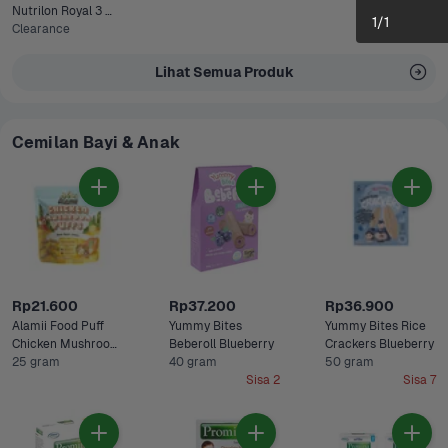
Nutrilon Royal 3 
1
/
1
Susu Pertumbuhan 
Clearance
Vanila Box 400 
gram
Lihat Semua Produk
Cemilan Bayi & Anak
Rp21.600
Rp37.200
Rp36.900
Alamii Food Puff 
Yummy Bites 
Yummy Bites Rice 
Chicken Mushroom 
Beberoll Blueberry
Crackers Blueberry 
Cemilan Bayi
25 gram
40 gram
50 gram
Sisa 2
Sisa 7