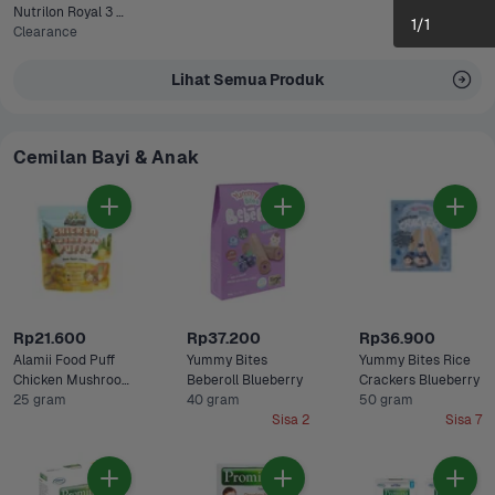
Nutrilon Royal 3 
1
/
1
Susu Pertumbuhan 
Clearance
Vanila Box 400 
gram
Lihat Semua Produk
Cemilan Bayi & Anak
Rp21.600
Rp37.200
Rp36.900
Alamii Food Puff 
Yummy Bites 
Yummy Bites Rice 
Chicken Mushroom 
Beberoll Blueberry
Crackers Blueberry 
Cemilan Bayi
25 gram
40 gram
50 gram
Sisa 2
Sisa 7