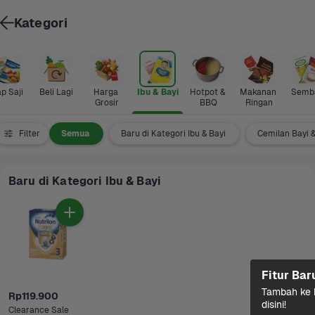
Kategori
p Saji
Beli Lagi
Harga 
Ibu & Bayi
Hotpot & 
Makanan 
Semb
Grosir
BBQ
Ringan
Filter
Semua
Baru di Kategori Ibu & Bayi
Cemilan Bayi 
Baru di Kategori Ibu & Bayi
Fitur Bar
Tambah ke k
Rp119.900
disini!
Clearance Sale 