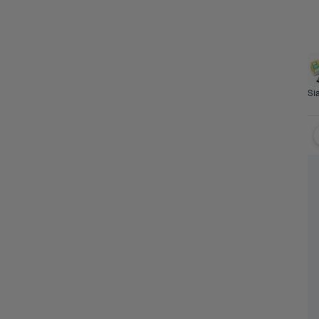
Clearance 
Produk 
Sayur
Buah
Protein
Sia
Sale
Terbaru