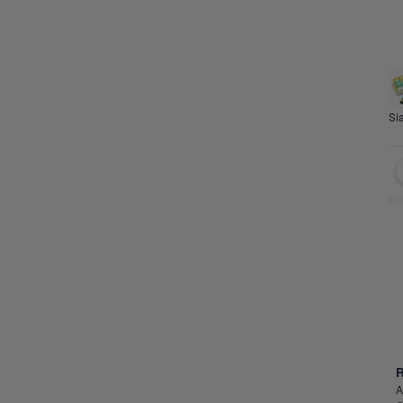
Clearance 
Produk 
Sayur
Buah
Protein
Sia
Sale
Terbaru
Semua
Baru di Kategori Ib
A