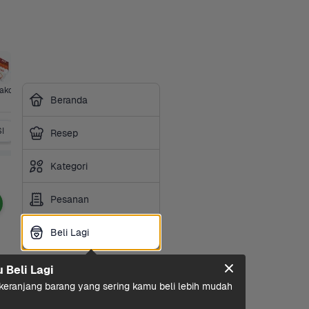
ako
Susu & 
21+ 
Minuman 
Sarapan
Perawatan 
Bumbu & 
Beranda
Olahan
Category
Ringan
Rumah
Saus
I
Susu Bayi & Anak
Popok
Perawatan Bayi
Perlen
Resep
Kategori
Pesanan
Beli Lagi
Beli Lagi
u Beli Lagi
eranjang barang yang sering kamu beli lebih mudah 