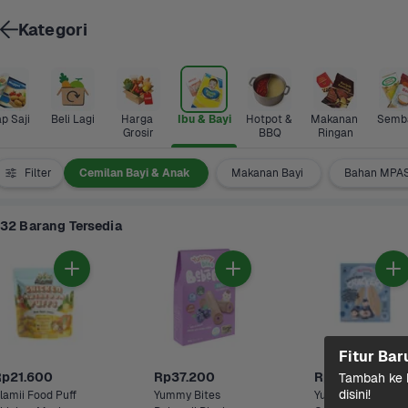
Kategori
p Saji
Beli Lagi
Harga 
Ibu & Bayi
Hotpot & 
Makanan 
Semb
Grosir
BBQ
Ringan
u & Bayi
Filter
Cemilan Bayi & Anak
Makanan Bayi
Bahan MPAS
32 Barang Tersedia
Fitur Bar
Rp21.600
Rp37.200
Rp36.900
Tambah ke k
disini!
lamii Food Puff 
Yummy Bites 
Yummy Bites Rice 