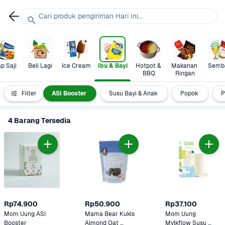
Cari produk pengiriman Hari Ini...
p Saji
Beli Lagi
Ice Cream
Ibu & Bayi
Hotpot & 
Makanan 
Semb
BBQ
Ringan
han MPASI
Filter
ASI Booster
Susu Bayi & Anak
Popok
P
4 Barang Tersedia
Rp74.900
Rp50.900
Rp37.100
Mom Uung ASI 
Mama Bear Kukis 
Mom Uung 
Booster
Almond Oat 
Mylkflow Susu 