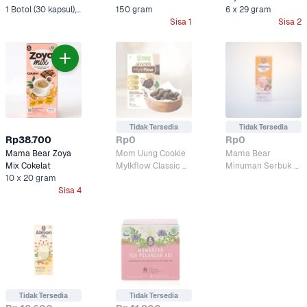
1 Botol (30 kapsul), 1 Botol (60 kapsul)
Cookies & Cream
150 gram
Pelancar ASI 
6 x 29 gram
Sisa 1
Sisa 2
Creamy Vanilla 
Tidak Tersedia
Tidak Tersedia
Rp38.700
Rp0
Rp0
Mama Bear Zoya 
Mom Uung Cookie 
Mama Bear 
Mix Cokelat
Mylkflow Classic 
Minuman Serbuk 
10 x 20 gram
Choco
ASI Booster Almon 
Sisa 4
Mix Choco 
Hazelnut
Tidak Tersedia
Tidak Tersedia