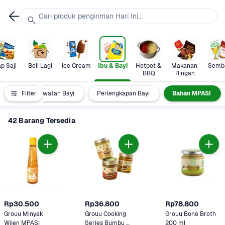
Cari produk pengiriman Hari Ini...
p Saji
Beli Lagi
Ice Cream
Ibu & Bayi
Hotpot & 
Makanan 
Semb
BBQ
Ringan
ok
Filter
Perawatan Bayi
Perlengkapan Bayi
Bahan MPASI
42 Barang Tersedia
Rp30.500
Rp36.800
Rp78.800
Grouu Minyak 
Grouu Cooking 
Grouu Bone Broth 
Wijen MPASI
Series Bumbu 
200 ml