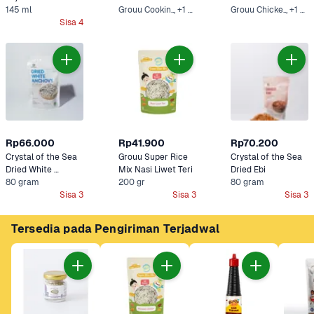
145 ml
Dasar 100 gram
Grouu Cookin.., +1 Lainnya
Grouu Chicke.., +1 Lainnya
Sisa 4
Rp66.000
Rp41.900
Rp70.200
Crystal of the Sea 
Grouu Super Rice 
Crystal of the Sea 
Dried White 
Mix Nasi Liwet Teri
Dried Ebi
Anchovy
80 gram
200 gr
80 gram
Sisa 3
Sisa 3
Sisa 3
Tersedia pada Pengiriman Terjadwal