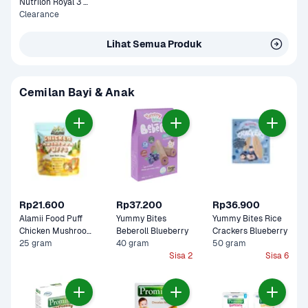
Nutrilon Royal 3 
Susu Pertumbuhan 
Clearance
Vanila Box 400 
gram
Lihat Semua Produk
Cemilan Bayi & Anak
Rp21.600
Rp37.200
Rp36.900
Alamii Food Puff 
Yummy Bites 
Yummy Bites Rice 
Chicken Mushroom 
Beberoll Blueberry
Crackers Blueberry 
Cemilan Bayi
25 gram
40 gram
50 gram
Sisa 2
Sisa 6