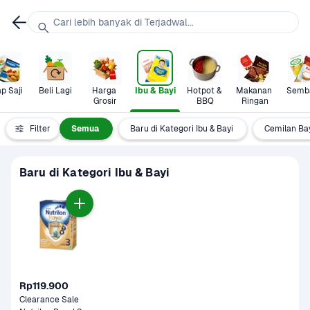
Cari lebih banyak di Terjadwal...
p Saji
Beli Lagi
Harga 
Ibu & Bayi
Hotpot & 
Makanan 
Semb
Grosir
BBQ
Ringan
Filter
Semua
Baru di Kategori Ibu & Bayi
Cemilan Ba
Baru di Kategori Ibu & Bayi
Rp119.900
Clearance Sale 