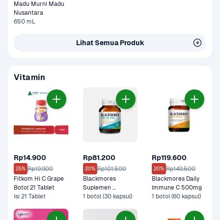
Madu Murni Madu 
Nusantara
650 mL
Lihat Semua Produk
Vitamin
Rp14.900
Rp81.200
Rp119.600
Rp19.900
Rp101.500
Rp149.500
25%
20%
20%
Fitkom Hi C Grape 
Blackmores 
Blackmores Daily 
Botol 21 Tablet 
Suplemen 
Immune C 500mg 
Isi 21 Tablet
Odourless Fish Oil 
1 botol (30 kapsul)
1 botol (60 kapsul)
100 