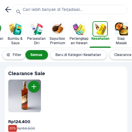
Cari lebih banyak di Terjadwal...
n 
Bumbu & 
Perawatan 
Sayurbox 
Perlengkap
Kesehatan
Siap 
Saus
Diri
Premium
an Hewan
Masak
Filter
Semua
Baru di Kategori Kesehatan
Clearance
Clearance Sale
Rp124.400
Rp155.500
20%