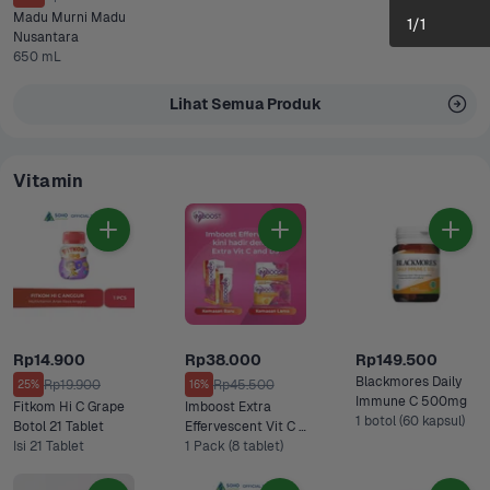
Madu Murni Madu 
1
/
1
Nusantara
650 mL
Lihat Semua Produk
Vitamin
Rp14.900
Rp38.000
Rp149.500
Blackmores Daily 
Rp19.900
Rp45.500
25%
16%
Immune C 500mg 
Fitkom Hi C Grape 
Imboost Extra 
1 botol (60 kapsul)
Botol 21 Tablet 
Effervescent Vit C & 
Isi 21 Tablet
D3 Rasa Jeruk
1 Pack (8 tablet)