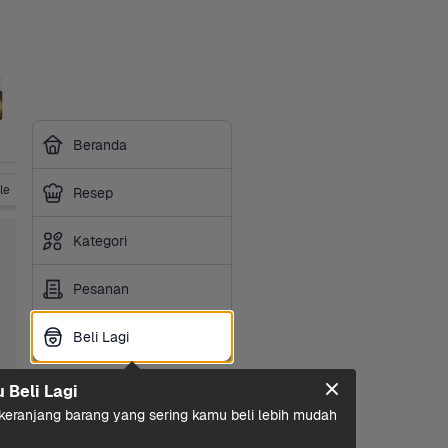
Beranda
le
Vitamin
Obat Tradisional
Suplemen
P3K & Obat
Resep
Kategori
Pesanan
Beli Lagi
Beli Lagi
u Beli Lagi
eranjang barang yang sering kamu beli lebih mudah 