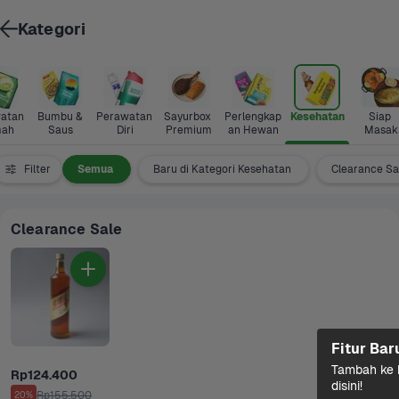
Kategori
atan 
Bumbu & 
Perawatan 
Sayurbox 
Perlengkap
Kesehatan
Siap 
ah
Saus
Diri
Premium
an Hewan
Masak
Filter
Semua
Baru di Kategori Kesehatan
Clearance Sa
Clearance Sale
Fitur Bar
Tambah ke k
Rp124.400
disini!
Rp155.500
20%